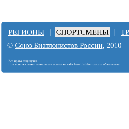
РЕГИОНЫ
|
СПОРТСМЕНЫ
|
Т
©
Союз Биатлонистов России
, 2010 –
Все права защищены.
При использовании материалов ссылка на сайт
base.biathlonrus.com
обязательна.