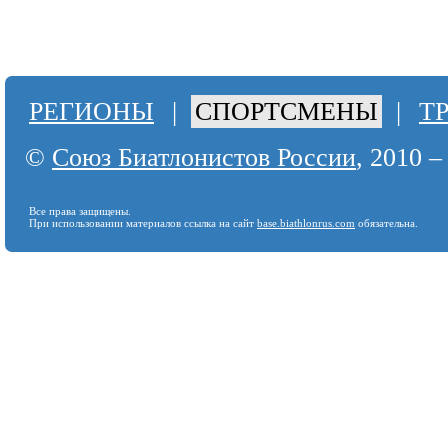
РЕГИОНЫ
|
СПОРТСМЕНЫ
|
Т
©
Союз Биатлонистов России
, 2010 –
Все права защищены.
При использовании материалов ссылка на сайт
base.biathlonrus.com
обязательна.