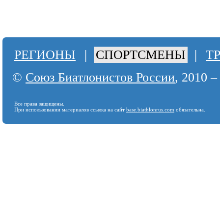
РЕГИОНЫ
|
СПОРТСМЕНЫ
|
Т
©
Союз Биатлонистов России
, 2010 –
Все права защищены.
При использовании материалов ссылка на сайт
base.biathlonrus.com
обязательна.