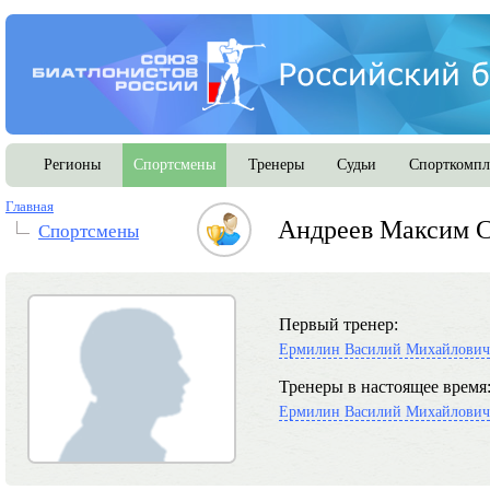
Регионы
Спортсмены
Тренеры
Судьи
Спорткомпл
Главная
Андреев Максим С
Спортсмены
Первый тренер:
Ермилин Василий Михайлович
Тренеры в настоящее время
Ермилин Василий Михайлович