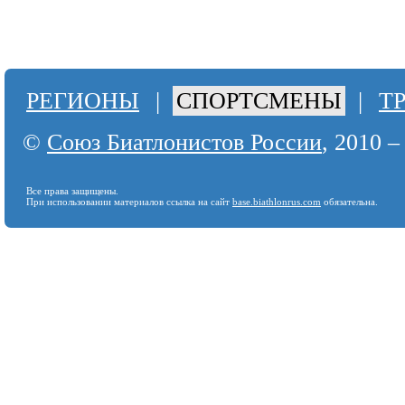
РЕГИОНЫ
|
СПОРТСМЕНЫ
|
Т
©
Союз Биатлонистов России
, 2010 –
Все права защищены.
При использовании материалов ссылка на сайт
base.biathlonrus.com
обязательна.