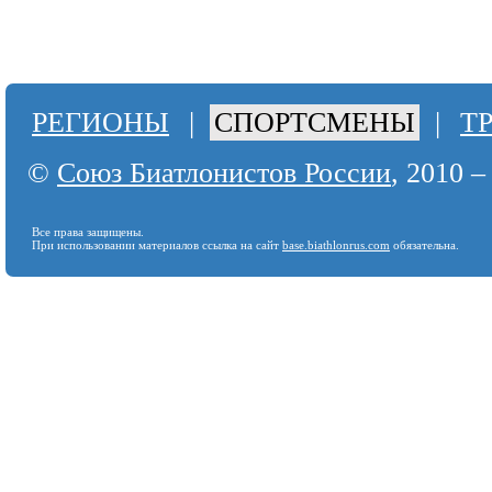
РЕГИОНЫ
|
СПОРТСМЕНЫ
|
Т
©
Союз Биатлонистов России
, 2010 –
Все права защищены.
При использовании материалов ссылка на сайт
base.biathlonrus.com
обязательна.