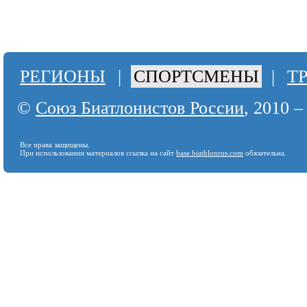
РЕГИОНЫ
|
СПОРТСМЕНЫ
|
Т
©
Союз Биатлонистов России
, 2010 –
Все права защищены.
При использовании материалов ссылка на сайт
base.biathlonrus.com
обязательна.