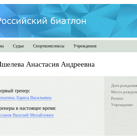
ры
Судьи
Спорткомплексы
Учреждения
шелева Анастасия Андреевна
Дата рождения
ервый тренер:
Место рожден
опатина Лариса Васильевна
Регион:
Учреждение:
ренеры в настоящее время:
усанов Василий Михайлович