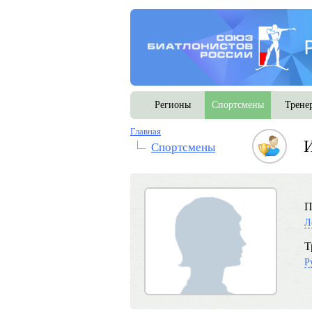
Регионы
Спортсмены
Трене
Главная
И
Спортсмены
П
Л
Т
Р