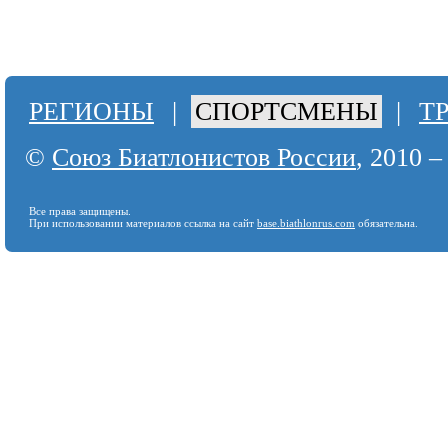
РЕГИОНЫ
|
СПОРТСМЕНЫ
|
Т
©
Союз Биатлонистов России
, 2010 –
Все права защищены.
При использовании материалов ссылка на сайт
base.biathlonrus.com
обязательна.