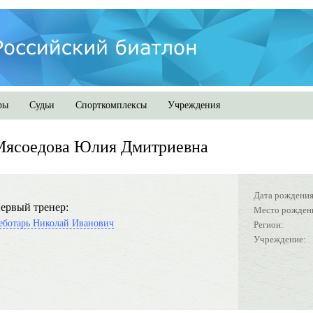
ры
Судьи
Спорткомплексы
Учреждения
Мясоедова Юлия Дмитриевна
Дата рождения
ервый тренер:
Место рожден
еботарь Николай Иванович
Регион:
Учреждение: