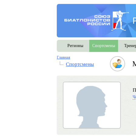
Регионы
Спортсмены
Трене
Главная
Спортсмены
П
Ч