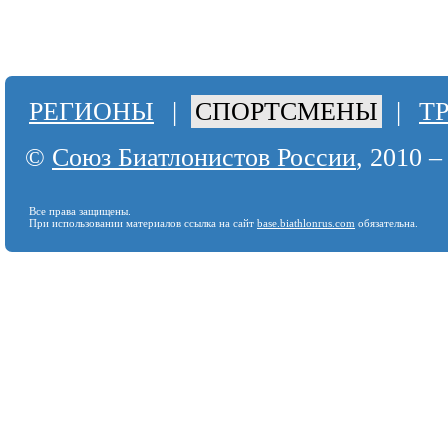
РЕГИОНЫ
|
СПОРТСМЕНЫ
|
Т
©
Союз Биатлонистов России
, 2010 –
Все права защищены.
При использовании материалов ссылка на сайт
base.biathlonrus.com
обязательна.