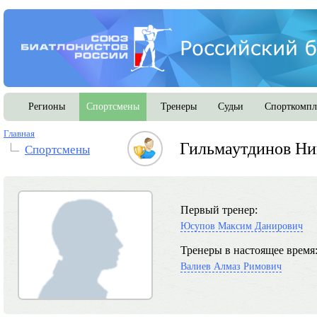
Регионы
Спортсмены
Тренеры
Судьи
Спорткомпл
Главная
Гильмаутдинов Ни
Спортсмены
Первый тренер:
Юсупов Максим Данирович
Тренеры в настоящее время
Валиев Алмаз Римович