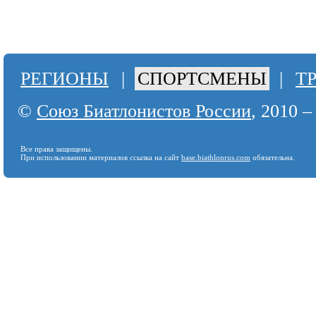
РЕГИОНЫ
|
СПОРТСМЕНЫ
|
Т
©
Союз Биатлонистов России
, 2010 –
Все права защищены.
При использовании материалов ссылка на сайт
base.biathlonrus.com
обязательна.