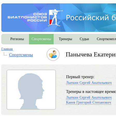
Регионы
Спортсмены
Тренеры
Судьи
Спорткомпл
Главная
Панычева Екатери
Спортсмены
Первый тренер:
Лыткин Сергей Анатольевич
Тренеры в настоящее время
Лыткин Сергей Анатольевич
Канев Григорий Степанович