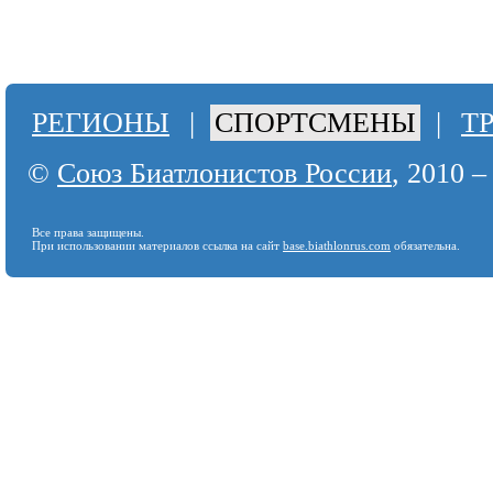
РЕГИОНЫ
|
СПОРТСМЕНЫ
|
Т
©
Союз Биатлонистов России
, 2010 –
Все права защищены.
При использовании материалов ссылка на сайт
base.biathlonrus.com
обязательна.