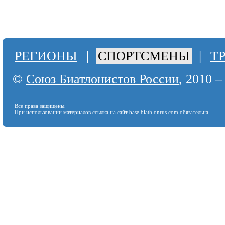
РЕГИОНЫ
|
СПОРТСМЕНЫ
|
Т
©
Союз Биатлонистов России
, 2010 –
Все права защищены.
При использовании материалов ссылка на сайт
base.biathlonrus.com
обязательна.