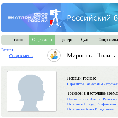
Регионы
Спортсмены
Тренеры
Судьи
Спорткомпл
Главная
Миронова Полина 
Спортсмены
Первый тренер:
Сержантов Вячеслав Анатольев
Тренеры в настоящее время
Нигматуллин Ильшат Рауилови
Нугманов Ильдар Гилфанович
Нугманова Алия Ильдаровна