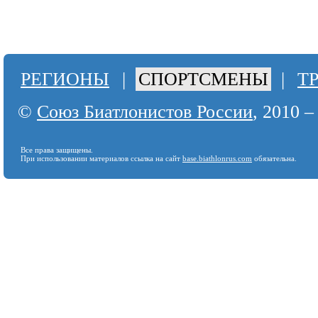
РЕГИОНЫ
|
СПОРТСМЕНЫ
|
Т
©
Союз Биатлонистов России
, 2010 –
Все права защищены.
При использовании материалов ссылка на сайт
base.biathlonrus.com
обязательна.