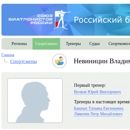
Регионы
Спортсмены
Тренеры
Судьи
Спорткомпл
Главная
Невиницин Влади
Спортсмены
Первый тренер:
Волков Юрий Викторович
Тренеры в настоящее время
Банных Татьяна Евгеньевна
Лямичев Петр Михайлович