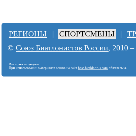
РЕГИОНЫ
|
СПОРТСМЕНЫ
|
Т
©
Союз Биатлонистов России
, 2010 –
Все права защищены.
При использовании материалов ссылка на сайт
base.biathlonrus.com
обязательна.