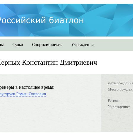
ры
Судьи
Спорткомплексы
Учреждения
Черных Константин Дмитриевич
Дата рождения
ренеры в настоящее время:
Место рожден
еуструев Роман Олегович
Регион:
Учреждение: