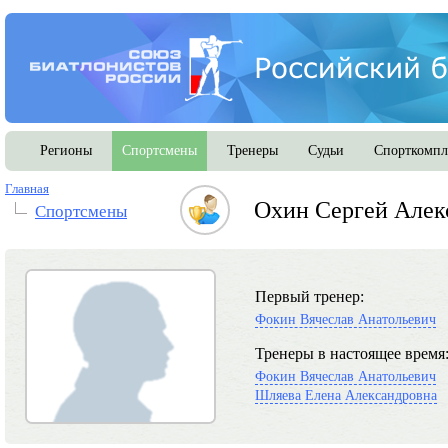
Регионы
Спортсмены
Тренеры
Судьи
Спорткомпл
Главная
Охин Сергей Алек
Спортсмены
Первый тренер:
Фокин Вячеслав Анатольевич
Тренеры в настоящее время
Фокин Вячеслав Анатольевич
Шляева Елена Александровна