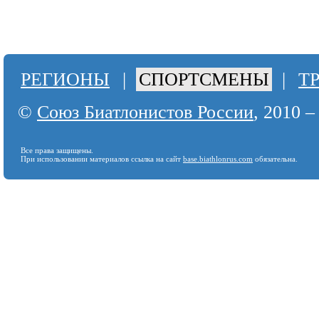
РЕГИОНЫ
|
СПОРТСМЕНЫ
|
Т
©
Союз Биатлонистов России
, 2010 –
Все права защищены.
При использовании материалов ссылка на сайт
base.biathlonrus.com
обязательна.