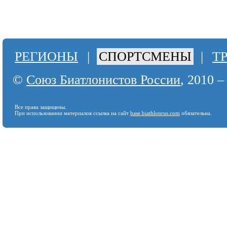
РЕГИОНЫ
|
СПОРТСМЕНЫ
|
Т
©
Союз Биатлонистов России
, 2010 –
Все права защищены.
При использовании материалов ссылка на сайт
base.biathlonrus.com
обязательна.