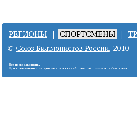
РЕГИОНЫ
|
СПОРТСМЕНЫ
|
Т
©
Союз Биатлонистов России
, 2010 –
Все права защищены.
При использовании материалов ссылка на сайт
base.biathlonrus.com
обязательна.