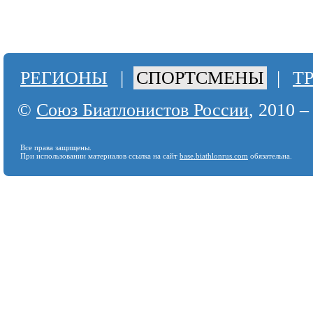
РЕГИОНЫ
|
СПОРТСМЕНЫ
|
Т
©
Союз Биатлонистов России
, 2010 –
Все права защищены.
При использовании материалов ссылка на сайт
base.biathlonrus.com
обязательна.