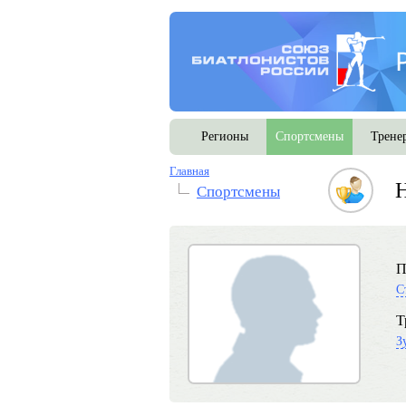
Регионы
Спортсмены
Трене
Главная
Н
Спортсмены
П
С
Т
З