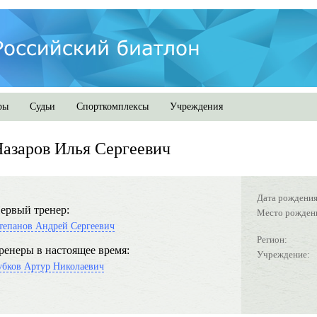
ры
Судьи
Спорткомплексы
Учреждения
азаров Илья Сергеевич
Дата рождения
ервый тренер:
Место рожден
тепанов Андрей Сергеевич
Регион:
ренеры в настоящее время:
Учреждение:
убков Артур Николаевич