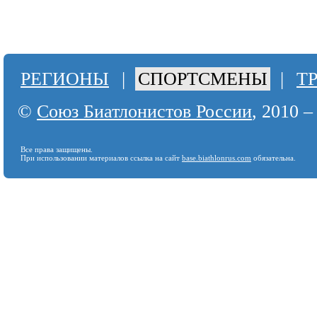
РЕГИОНЫ
|
СПОРТСМЕНЫ
|
Т
©
Союз Биатлонистов России
, 2010 –
Все права защищены.
При использовании материалов ссылка на сайт
base.biathlonrus.com
обязательна.