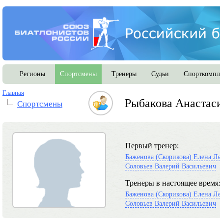
Регионы
Спортсмены
Тренеры
Судьи
Спорткомпл
Главная
Рыбакова Анастас
Спортсмены
Первый тренер:
Баженова (Скорикова) Елена Л
Соловьев Валерий Васильевич
Тренеры в настоящее время
Баженова (Скорикова) Елена Л
Соловьев Валерий Васильевич