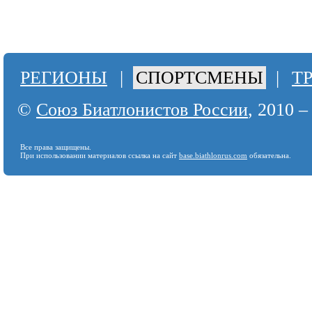
РЕГИОНЫ
|
СПОРТСМЕНЫ
|
Т
©
Союз Биатлонистов России
, 2010 –
Все права защищены.
При использовании материалов ссылка на сайт
base.biathlonrus.com
обязательна.