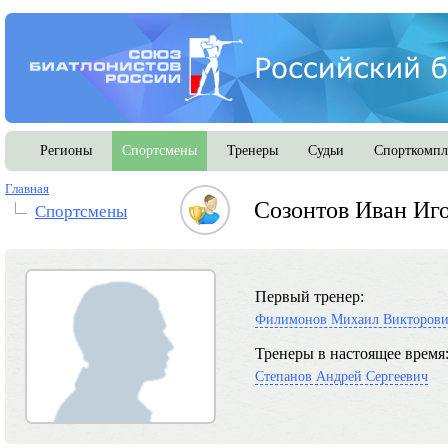
Регионы
Спортсмены
Тренеры
Судьи
Спорткомпл
Главная
Созонтов Иван Иг
Спортсмены
Первый тренер:
Филимонов Михаил Викторов
Тренеры в настоящее время
Степанов Андрей Сергеевич