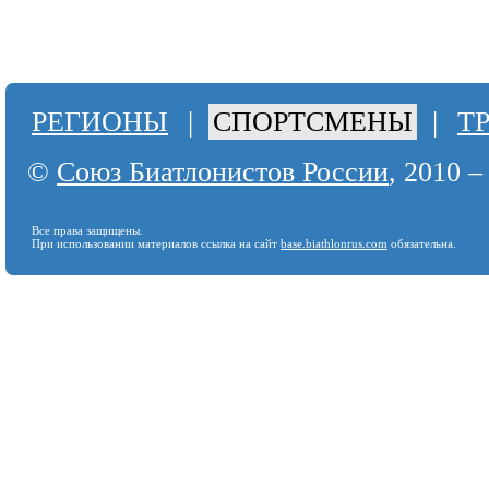
РЕГИОНЫ
|
СПОРТСМЕНЫ
|
Т
©
Союз Биатлонистов России
, 2010 –
Все права защищены.
При использовании материалов ссылка на сайт
base.biathlonrus.com
обязательна.