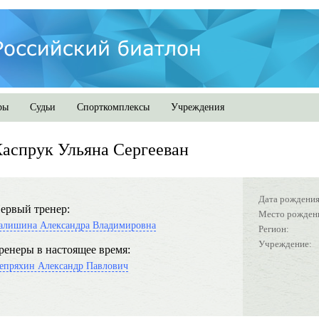
ры
Судьи
Спорткомплексы
Учреждения
аспрук Ульяна Сергееван
Дата рождения
ервый тренер:
Место рожден
алишина Александра Владимировна
Регион:
Учреждение:
ренеры в настоящее время:
епряхин Александр Павлович