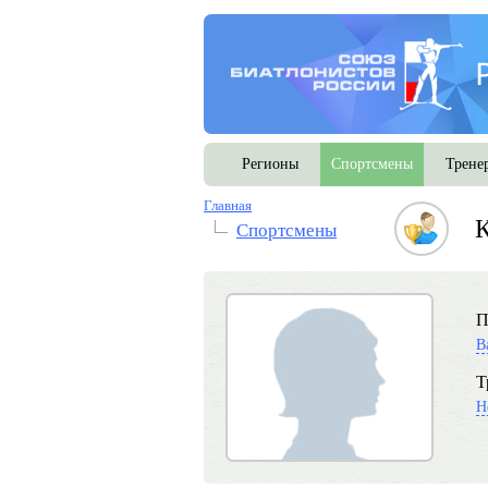
Регионы
Спортсмены
Трене
Главная
К
Спортсмены
П
В
Т
Н