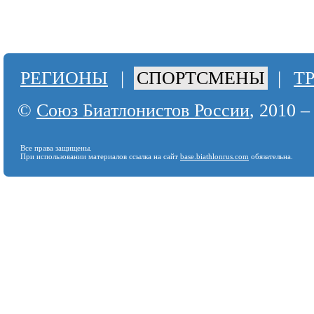
РЕГИОНЫ
|
СПОРТСМЕНЫ
|
Т
©
Союз Биатлонистов России
, 2010 –
Все права защищены.
При использовании материалов ссылка на сайт
base.biathlonrus.com
обязательна.