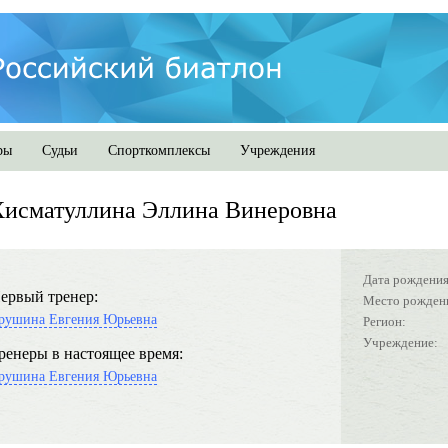
ры
Судьи
Спорткомплексы
Учреждения
Хисматуллина Эллина Винеровна
Дата рождения
ервый тренер:
Место рожден
рушина Евгения Юрьевна
Регион:
Учреждение:
ренеры в настоящее время:
рушина Евгения Юрьевна