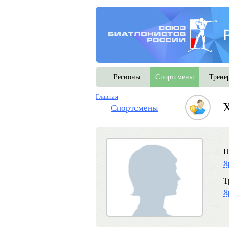
Регионы
Спортсмены
Трене
Главная
Спортсмены
П
Я
Т
Я