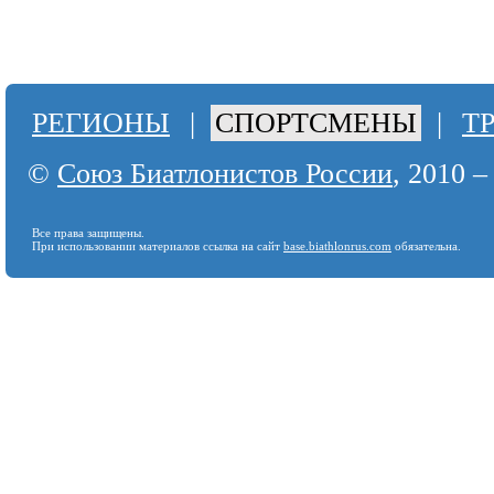
РЕГИОНЫ
|
СПОРТСМЕНЫ
|
Т
©
Союз Биатлонистов России
, 2010 –
Все права защищены.
При использовании материалов ссылка на сайт
base.biathlonrus.com
обязательна.