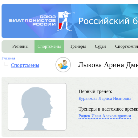
Регионы
Спортсмены
Тренеры
Судьи
Спорткомпл
Главная
Лыкова Арина Дм
Спортсмены
Первый тренер:
Курвякова Лариса Ивановна
Тренеры в настоящее время
Радюк Иван Александрович