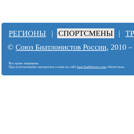
РЕГИОНЫ
|
СПОРТСМЕНЫ
|
Т
©
Союз Биатлонистов России
, 2010 –
Все права защищены.
При использовании материалов ссылка на сайт
base.biathlonrus.com
обязательна.