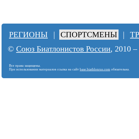
РЕГИОНЫ
|
СПОРТСМЕНЫ
|
Т
©
Союз Биатлонистов России
, 2010 –
Все права защищены.
При использовании материалов ссылка на сайт
base.biathlonrus.com
обязательна.