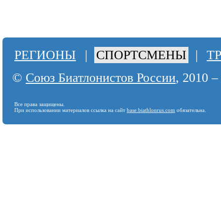
РЕГИОНЫ
|
СПОРТСМЕНЫ
|
Т
©
Союз Биатлонистов России
, 2010 –
Все права защищены.
При использовании материалов ссылка на сайт
base.biathlonrus.com
обязательна.