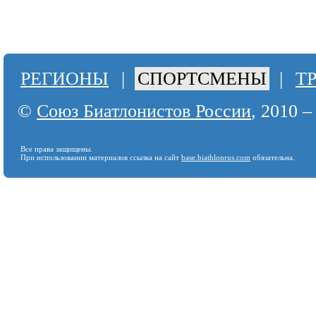
РЕГИОНЫ
|
СПОРТСМЕНЫ
|
Т
©
Союз Биатлонистов России
, 2010 –
Все права защищены.
При использовании материалов ссылка на сайт
base.biathlonrus.com
обязательна.