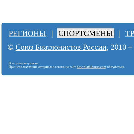
РЕГИОНЫ
|
СПОРТСМЕНЫ
|
Т
©
Союз Биатлонистов России
, 2010 –
Все права защищены.
При использовании материалов ссылка на сайт
base.biathlonrus.com
обязательна.