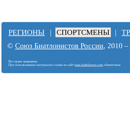
РЕГИОНЫ
|
СПОРТСМЕНЫ
|
Т
©
Союз Биатлонистов России
, 2010 –
Все права защищены.
При использовании материалов ссылка на сайт
base.biathlonrus.com
обязательна.