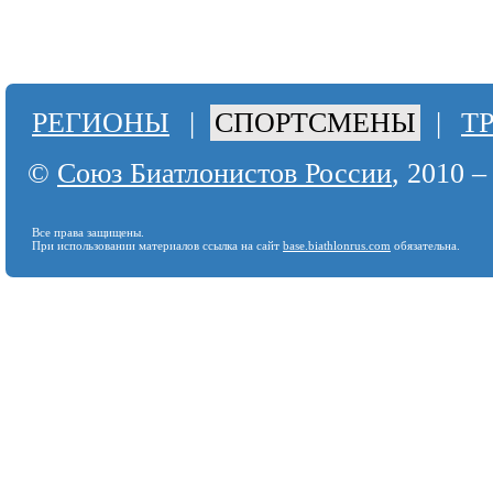
РЕГИОНЫ
|
СПОРТСМЕНЫ
|
Т
©
Союз Биатлонистов России
, 2010 –
Все права защищены.
При использовании материалов ссылка на сайт
base.biathlonrus.com
обязательна.