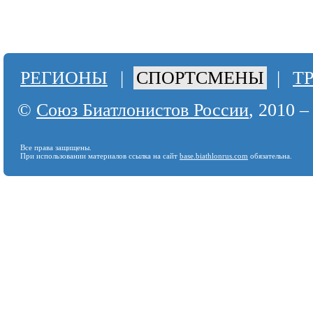
РЕГИОНЫ
|
СПОРТСМЕНЫ
|
Т
©
Союз Биатлонистов России
, 2010 –
Все права защищены.
При использовании материалов ссылка на сайт
base.biathlonrus.com
обязательна.