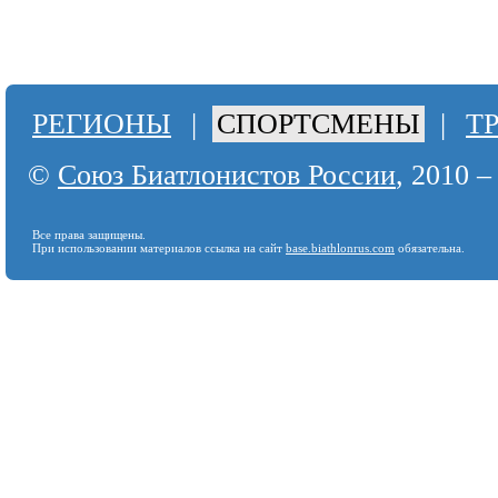
РЕГИОНЫ
|
СПОРТСМЕНЫ
|
Т
©
Союз Биатлонистов России
, 2010 –
Все права защищены.
При использовании материалов ссылка на сайт
base.biathlonrus.com
обязательна.