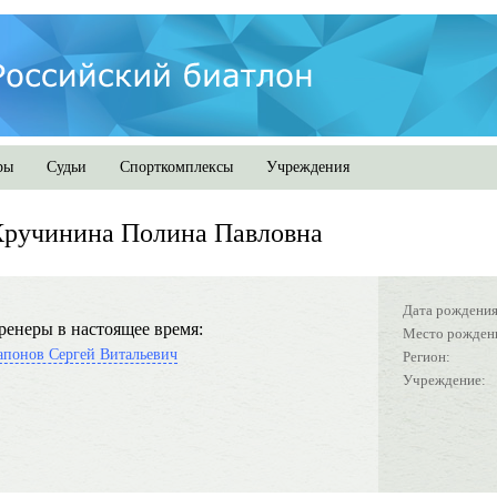
ры
Судьи
Спорткомплексы
Учреждения
Кручинина Полина Павловна
Дата рождения
ренеры в настоящее время:
Место рожден
апонов Сергей Витальевич
Регион:
Учреждение: