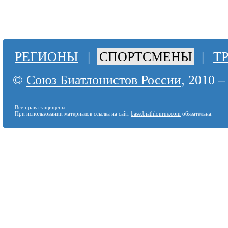
РЕГИОНЫ
|
СПОРТСМЕНЫ
|
Т
©
Союз Биатлонистов России
, 2010 –
Все права защищены.
При использовании материалов ссылка на сайт
base.biathlonrus.com
обязательна.