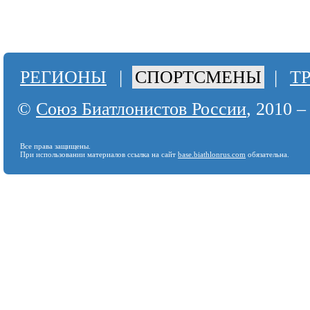
РЕГИОНЫ
|
СПОРТСМЕНЫ
|
Т
©
Союз Биатлонистов России
, 2010 –
Все права защищены.
При использовании материалов ссылка на сайт
base.biathlonrus.com
обязательна.