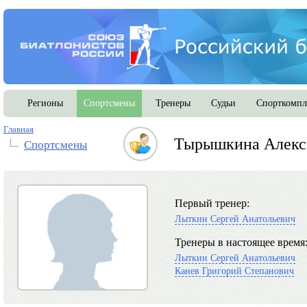
Регионы
Спортсмены
Тренеры
Судьи
Спорткомпл
Главная
Тырышкина Алекс
Спортсмены
Первый тренер:
Лыткин Сергей Анатольевич
Тренеры в настоящее время
Лыткин Сергей Анатольевич
Канев Григорий Степанович