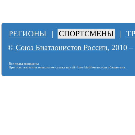
РЕГИОНЫ
|
СПОРТСМЕНЫ
|
Т
©
Союз Биатлонистов России
, 2010 –
Все права защищены.
При использовании материалов ссылка на сайт
base.biathlonrus.com
обязательна.