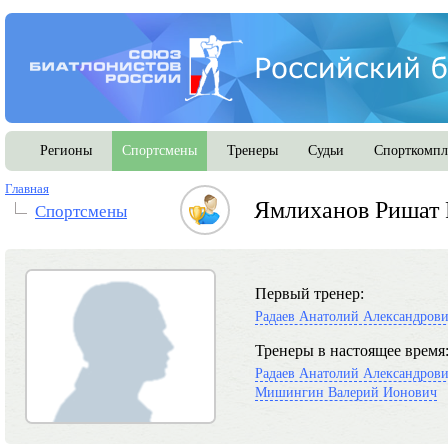
Регионы
Спортсмены
Тренеры
Судьи
Спорткомпл
Главная
Ямлиханов Ришат 
Спортсмены
Первый тренер:
Радаев Анатолий Александров
Тренеры в настоящее время
Радаев Анатолий Александров
Мишингин Валерий Ионович