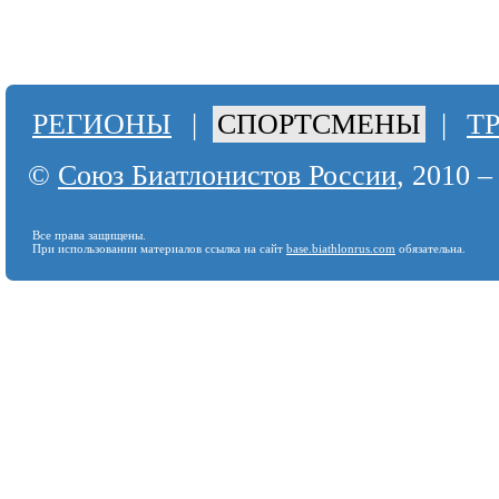
РЕГИОНЫ
|
СПОРТСМЕНЫ
|
Т
©
Союз Биатлонистов России
, 2010 –
Все права защищены.
При использовании материалов ссылка на сайт
base.biathlonrus.com
обязательна.