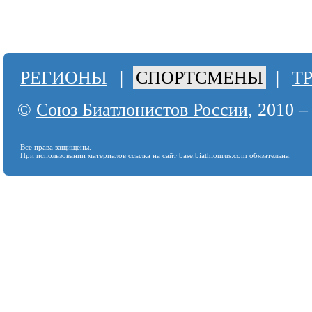
РЕГИОНЫ
|
СПОРТСМЕНЫ
|
Т
©
Союз Биатлонистов России
, 2010 –
Все права защищены.
При использовании материалов ссылка на сайт
base.biathlonrus.com
обязательна.