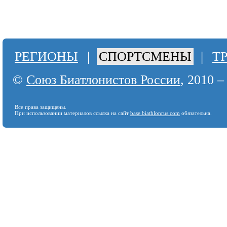
РЕГИОНЫ
|
СПОРТСМЕНЫ
|
Т
©
Союз Биатлонистов России
, 2010 –
Все права защищены.
При использовании материалов ссылка на сайт
base.biathlonrus.com
обязательна.