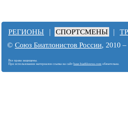
РЕГИОНЫ
|
СПОРТСМЕНЫ
|
Т
©
Союз Биатлонистов России
, 2010 –
Все права защищены.
При использовании материалов ссылка на сайт
base.biathlonrus.com
обязательна.