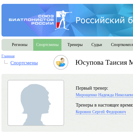
Регионы
Спортсмены
Тренеры
Судьи
Спорткомпл
Главная
Юсупова Таисия 
Спортсмены
Первый тренер:
Мирощенко Надежда Николаев
Тренеры в настоящее время
Коровин Сергей Федорович