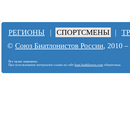
РЕГИОНЫ
|
СПОРТСМЕНЫ
|
Т
©
Союз Биатлонистов России
, 2010 –
Все права защищены.
При использовании материалов ссылка на сайт
base.biathlonrus.com
обязательна.