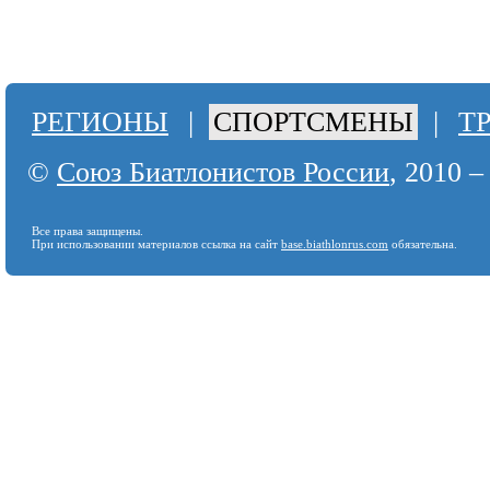
РЕГИОНЫ
|
СПОРТСМЕНЫ
|
Т
©
Союз Биатлонистов России
, 2010 –
Все права защищены.
При использовании материалов ссылка на сайт
base.biathlonrus.com
обязательна.