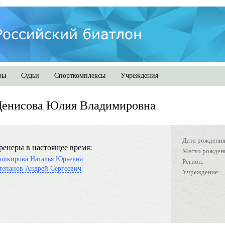
ры
Судьи
Спорткомплексы
Учреждения
Денисова Юлия Владимировна
Дата рождения
ренеры в настоящее время:
Место рожден
ашкирова Наталья Юрьевна
Регион:
тепанов Андрей Сергеевич
Учреждение: