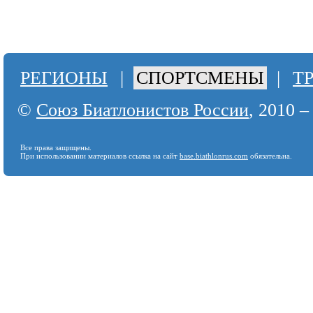
РЕГИОНЫ
|
СПОРТСМЕНЫ
|
Т
©
Союз Биатлонистов России
, 2010 –
Все права защищены.
При использовании материалов ссылка на сайт
base.biathlonrus.com
обязательна.