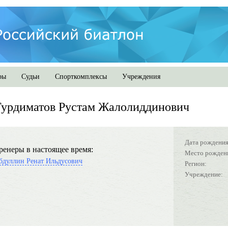
ры
Судьи
Спорткомплексы
Учреждения
урдиматов Рустам Жалолиддинович
Дата рождения
ренеры в настоящее время:
Место рожден
бдуллин Ренат Ильдусович
Регион:
Учреждение: